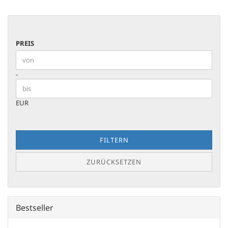
PREIS
PREIS
Preis bis
-
EUR
FILTERN
ZURÜCKSETZEN
Bestseller