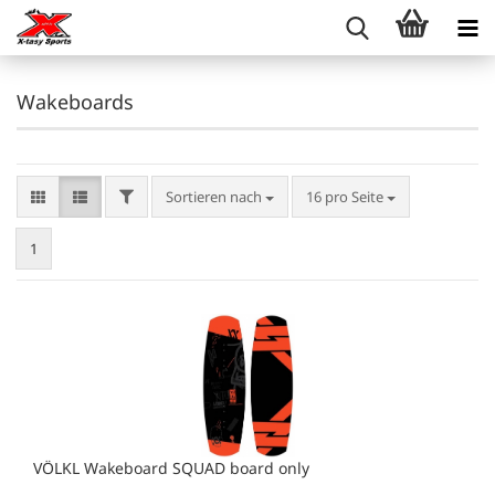
Wakeboards
FILTER
Sortieren nach
pro Seite
Sortieren nach
16 pro Seite
1
VÖLKL Wakeboard SQUAD board only