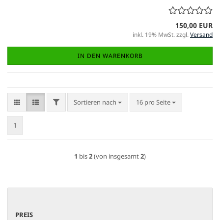
150,00 EUR
inkl. 19% MwSt. zzgl.
Versand
IN DEN WARENKORB
FILTER
Sortieren nach
pro Seite
Sortieren nach
16 pro Seite
1
1
bis
2
(von insgesamt
2
)
PREIS
PREIS