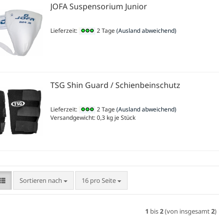
JOFA Suspensorium Junior
Lieferzeit:
2 Tage
(Ausland abweichend)
TSG Shin Guard / Schienbeinschutz
Lieferzeit:
2 Tage
(Ausland abweichend)
Versandgewicht:
0,3
kg je Stück
Sortieren nach
pro Seite
Sortieren nach
16 pro Seite
1
bis
2
(von insgesamt
2
)