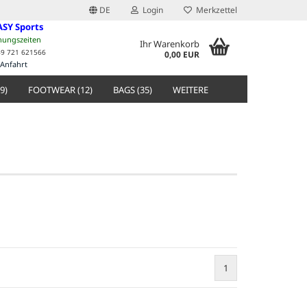
DE
Login
Merkzettel
ASY Sports
nungszeiten
Ihr Warenkorb
49 721 621566
0,00 EUR
Anfahrt
9)
FOOTWEAR (12)
BAGS (35)
WEITERE
1