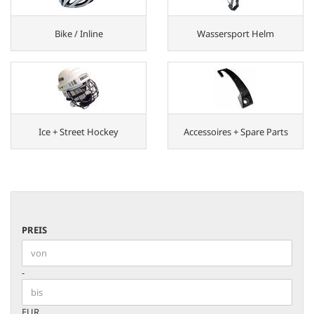
Bike / Inline
Wassersport Helm
Ice + Street Hockey
Accessoires + Spare Parts
PREIS
PREIS
Preis bis
-
EUR