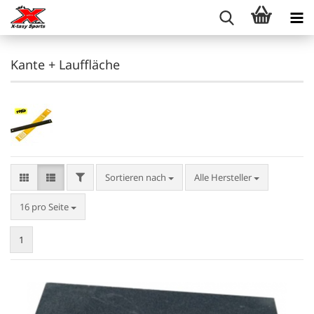
Kante + Lauffläche
FILTER
Sortieren nach
Sortieren nach
Alle Hersteller
pro Seite
16 pro Seite
1