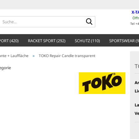
X-T
Öff
Suche...
Tel +
ORT (420)
RACKET SPORT (292)
SCHUTZ (110)
SPORTSWEAR (9
»
ante + Lauffläche
TOKO Repair Candle transparent
T
tegorie
Ar
Li
L
V