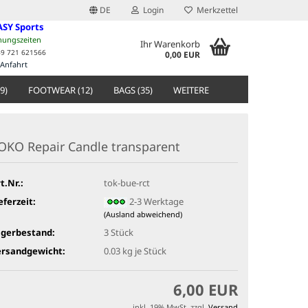
DE
Login
Merkzettel
ASY Sports
nungszeiten
Ihr Warenkorb
49 721 621566
0,00 EUR
Anfahrt
9)
FOOTWEAR (12)
BAGS (35)
WEITERE
OKO Repair Candle transparent
t.Nr.:
tok-bue-rct
eferzeit:
2-3 Werktage
(Ausland abweichend)
agerbestand:
3
Stück
ersandgewicht:
0.03
kg je Stück
6,00 EUR
inkl. 19% MwSt. zzgl.
Versand