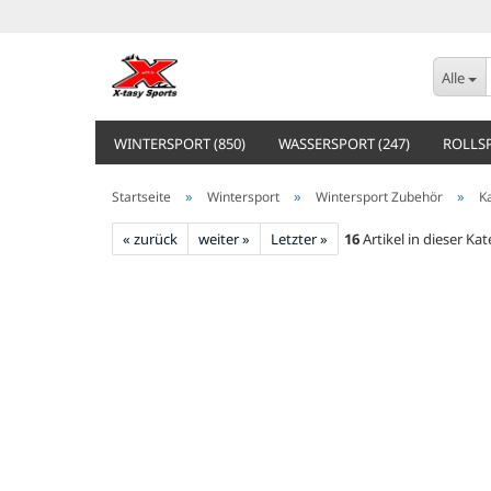
Alle
WINTERSPORT (850)
WASSERSPORT (247)
ROLLSP
»
»
»
Startseite
Wintersport
Wintersport Zubehör
K
« zurück
weiter »
Letzter »
16
Artikel in dieser Ka