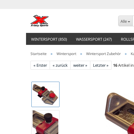
Alle
WINTERSPORT (850)
WASSERSPORT (247)
ROLLSP
»
»
»
Startseite
Wintersport
Wintersport Zubehör
K
« Erster
« zurück
weiter »
Letzter »
16
Artikel i