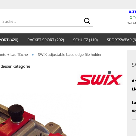
X-T
Öff
Suche...
Tel +
ORT (420)
RACKET SPORT (292)
SCHUTZ (110)
SPORTSWEAR (9
»
ante + Lauffläche
SWIX adjustable base edge file holder
S
n dieser Kategorie
Ar
Li
L
V