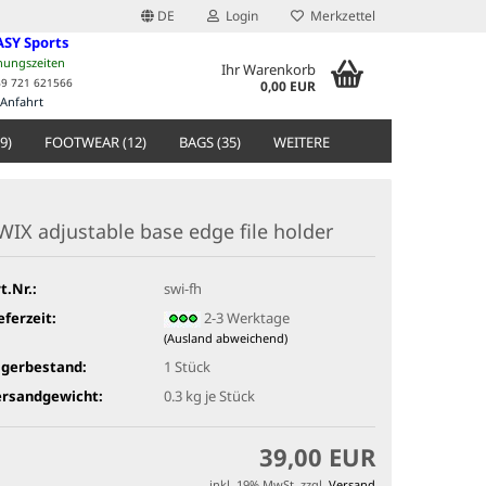
DE
Login
Merkzettel
ASY Sports
nungszeiten
Ihr Warenkorb
49 721 621566
0,00 EUR
Anfahrt
9)
FOOTWEAR (12)
BAGS (35)
WEITERE
WIX adjustable base edge file holder
t.Nr.:
swi-fh
eferzeit:
2-3 Werktage
(Ausland abweichend)
agerbestand:
1
Stück
ersandgewicht:
0.3
kg je Stück
39,00 EUR
inkl. 19% MwSt. zzgl.
Versand