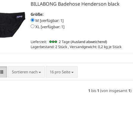
BILLABONG Badehose Henderson black
Größe:
M [verfügbar: 1]
XL [verfügbar: 1]
Lieferzeit:
2 Tage
(Ausland abweichend)
Lagerbestand: 2 Stück , Versandgewicht:
0,2
kg je Stück
Sortieren nach
pro Seite
Sortieren nach
16 pro Seite
1
bis
1
(von insgesamt
1
)