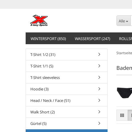
Alle
WINTERSPORT (850)
WASSERSPORT (247)
ROLLSP
Startseit
T-Shirt 1/2 (31)
T-Shirt 1/1 (5)
Bade
T-Shirt sleeveless
Hoodie (3)
Head / Neck / Face (51)
Walk Short (2)
Gürtel (5)