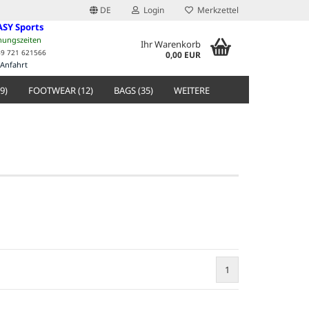
DE
Login
Merkzettel
ASY Sports
nungszeiten
Ihr Warenkorb
49 721 621566
0,00 EUR
Anfahrt
9)
FOOTWEAR (12)
BAGS (35)
WEITERE
1