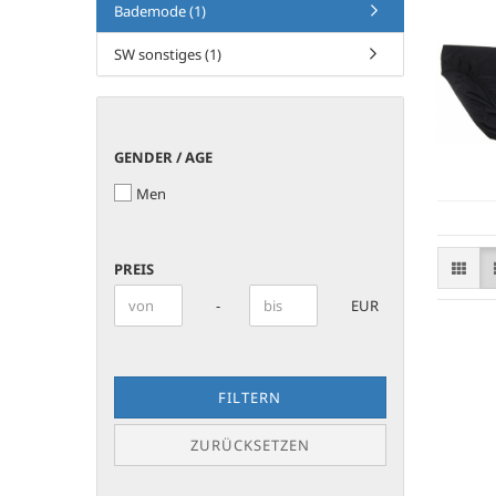
Bademode (1)
SW sonstiges (1)
GENDER
GENDER / AGE
/
Men
AGE
PREIS
PREIS
Preis bis
-
EUR
FILTERN
ZURÜCKSETZEN