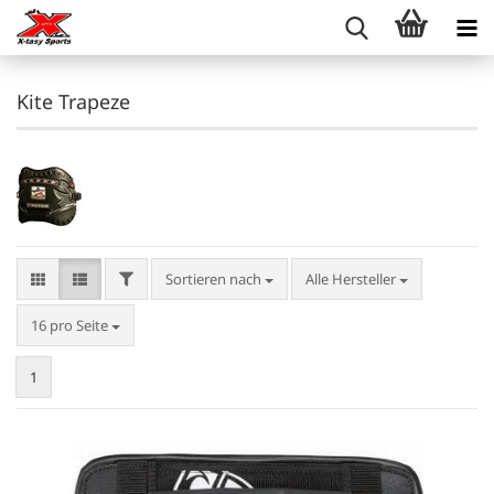
Kite Trapeze
FILTER
Sortieren nach
Sortieren nach
Alle Hersteller
pro Seite
16 pro Seite
1