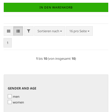
IN DEN WARENKORB
FILTER
Sortieren nach
pro Seite
Sortieren nach
16 pro Seite
1
1
bis
10
(von insgesamt
10
)
GENDER
GENDER AND AGE
AND
men
AGE
women