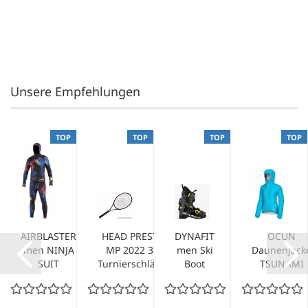
Unsere Empfehlungen
TOP
TOP
TOP
TOP
AIRBLASTER
HEAD PRESTIGE
DYNAFIT
OCUN
men NINJA
MP 2022 310g
men Ski
Daunenjack
SUIT
Turnierschläger...
Boot
TSUNAMI
hooded far
RADICAL
women
out...
black
icemint
yellow...
vapor...