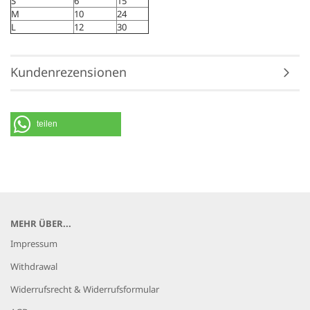
S
6
15
M
10
24
L
12
30
Kundenrezensionen
teilen
MEHR ÜBER...
Impressum
Withdrawal
Widerrufsrecht & Widerrufsformular