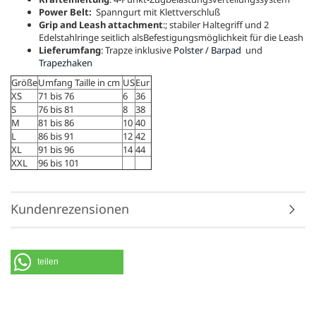
Power Belt:
Spanngurt mit Klettverschluß
Grip and Leash attachment
:; stabiler Haltegriff und 2
Edelstahlringe seitlich alsBefestigungsmöglichkeit für die Leash
Lieferumfang
: Trapze inklusive
Polster / Barpad
und
Trapezhaken
Größe
Umfang Taille in cm
US
Eur
XS
71 bis 76
6
36
S
76 bis 81
8
38
M
81 bis 86
10
40
L
86 bis 91
12
42
XL
91 bis 96
14
44
XXL
96 bis 101
Kundenrezensionen
teilen