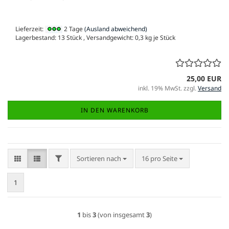
Lieferzeit:
2 Tage
(Ausland abweichend)
Lagerbestand: 13 Stück , Versandgewicht:
0,3
kg je Stück
25,00 EUR
inkl. 19% MwSt. zzgl.
Versand
IN DEN WARENKORB
FILTER
Sortieren nach
pro Seite
Sortieren nach
16 pro Seite
1
1
bis
3
(von insgesamt
3
)