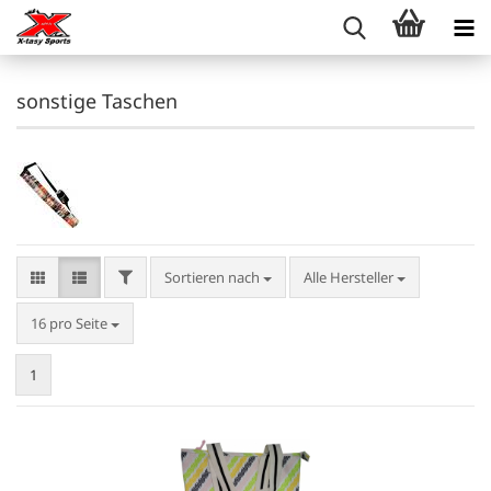
sonstige Taschen
FILTER
Sortieren nach
Sortieren nach
Alle Hersteller
pro Seite
16 pro Seite
1