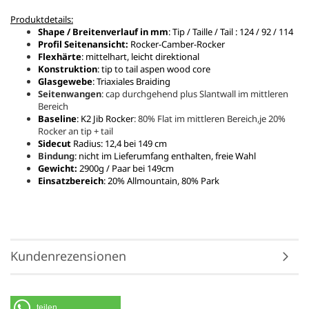
Produktdetails:
Shape / Breitenverlauf in mm
: Tip / Taille / Tail : 124 / 92 / 114
Profil Seitenansicht:
Rocker-Camber-Rocker
Flexhärte
: mittelhart, leicht direktional
Konstruktion
: tip to tail aspen wood core
Glasgewebe
: Triaxiales Braiding
Seitenwangen
: cap durchgehend plus Slantwall im mittleren
Bereich
Baseline
: K2 Jib Rocker
: 80% Flat im mittleren Bereich,je 20%
Rocker an tip + tail
Sidecut
Radius: 12,4 bei 149 cm
Bindung
: nicht im Lieferumfang enthalten, freie Wahl
Gewicht:
2900g / Paar bei 149cm
Einsatzbereich
: 20% Allmountain, 80% Park
Kundenrezensionen
teilen