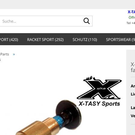
X-T
Öff
Suche...
Tel +
ORT (420)
RACKET SPORT (292)
SCHUTZ (110)
SPORTSWEAR (9
»
 Parts
s
X
f
Ar
Li
L
V