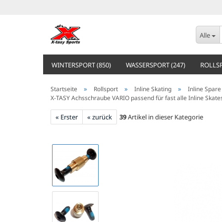
Alle
WINTERSPORT (850)
WASSERSPORT (247)
ROLLSP
»
»
»
Startseite
Rollsport
Inline Skating
Inline Spare
X-TASY Achsschraube VARIO passend für fast alle Inline Skate
« Erster
« zurück
39
Artikel in dieser Kategorie