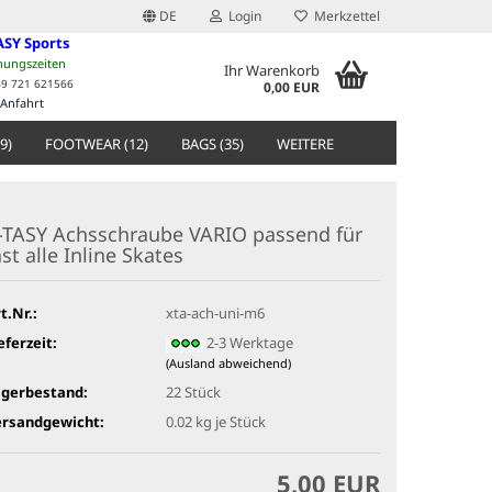
DE
Login
Merkzettel
ASY Sports
nungszeiten
Ihr Warenkorb
49 721 621566
0,00 EUR
Anfahrt
9)
FOOTWEAR (12)
BAGS (35)
WEITERE
-TASY Achsschraube VARIO passend für
ast alle Inline Skates
t.Nr.:
xta-ach-uni-m6
eferzeit:
2-3 Werktage
(Ausland abweichend)
agerbestand:
22
Stück
ersandgewicht:
0.02
kg je Stück
5,00 EUR