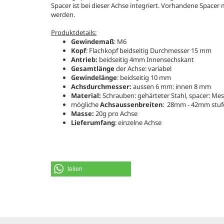
Spacer ist bei dieser Achse integriert. Vorhandene Spac
werden.
Produktdetails:
Gewindemaß
: M6
Kopf
: Flachkopf beidseitig Durchmesser 15 mm
Antrieb:
beidseitig 4mm Innensechskant
Gesamtlänge
der Achse: variabel
Gewindelänge
: beidseitig 10 mm
Achsdurchmesser:
aussen 6 mm: innen 8 mm
Material:
Schrauben: gehärteter Stahl, spacer: Me
mögliche
Achsaussenbreiten
: 28mm - 42mm stuf
Masse:
20g pro Achse
Lieferumfang
: einzelne Achse
teilen