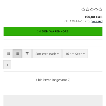
100,00 EUR
inkl. 19% MwSt. zzgl.
Versand
IN DEN WARENKORB
FILTER
Sortieren nach
pro Seite
Sortieren nach
16 pro Seite
1
1
bis
9
(von insgesamt
9
)