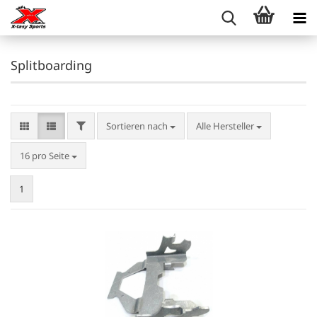
Splitboarding
FILTER
Sortieren nach
Sortieren nach
Alle Hersteller
pro Seite
16 pro Seite
1