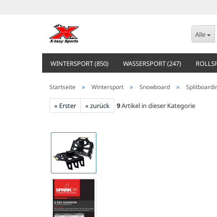
Alle
WINTERSPORT (850)
WASSERSPORT (247)
ROLLSP
»
»
»
Startseite
Wintersport
Snowboard
Splitboardi
« Erster
« zurück
9
Artikel in dieser Kategorie