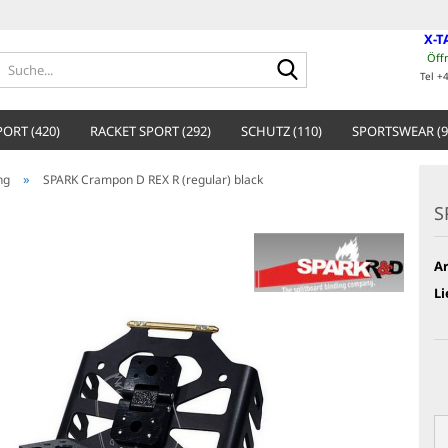
X-T
Öff
Suche...
Tel +
ORT (420)
RACKET SPORT (292)
SCHUTZ (110)
SPORTSWEAR (9
»
ng
SPARK Crampon D REX R (regular) black
S
Ar
Li