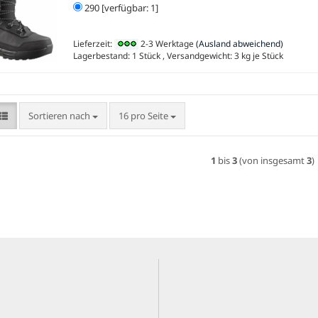
290 [verfügbar: 1]
Lieferzeit:
2-3 Werktage
(Ausland abweichend)
Lagerbestand: 1 Stück , Versandgewicht:
3
kg je Stück
Sortieren nach
pro Seite
Sortieren nach
16 pro Seite
1
bis
3
(von insgesamt
3
)