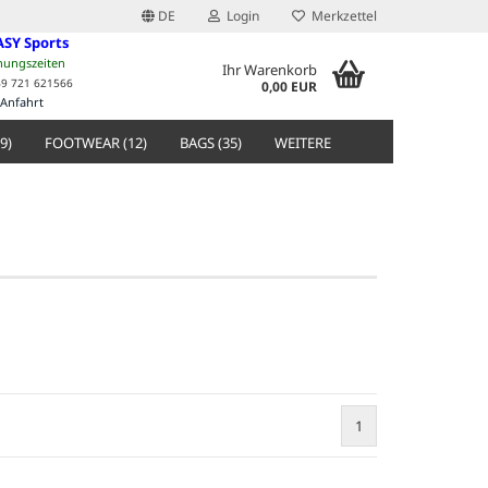
DE
Login
Merkzettel
ASY Sports
nungszeiten
Ihr Warenkorb
49 721 621566
0,00 EUR
Anfahrt
9)
FOOTWEAR (12)
BAGS (35)
WEITERE
1