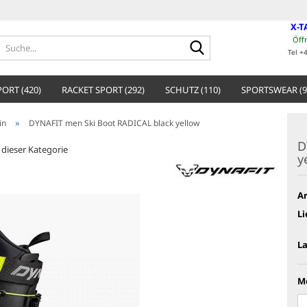
X-T
Öff
Suche...
Tel +
ORT (420)
RACKET SPORT (292)
SCHUTZ (110)
SPORTSWEAR (9
»
in
DYNAFIT men Ski Boot RADICAL black yellow
D
n dieser Kategorie
y
Ar
Li
L
M