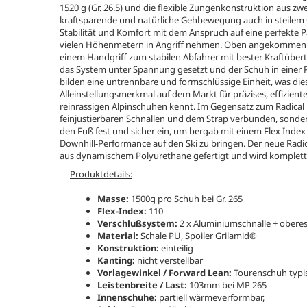
1520 g (Gr. 26.5) und die flexible Zungenkonstruktion aus z
kraftsparende und natürliche Gehbewegung auch in steilem 
Stabilität und Komfort mit dem Anspruch auf eine perfekte 
vielen Höhenmetern in Angriff nehmen. Oben angekommen wi
einem Handgriff zum stabilen Abfahrer mit bester Kraftübe
das System unter Spannung gesetzt und der Schuh in einer P
bilden eine untrennbare und formschlüssige Einheit, was die
Alleinstellungsmerkmal auf dem Markt für präzises, effizien
reinrassigen Alpinschuhen kennt. Im Gegensatz zum Radical 
feinjustierbaren Schnallen und dem Strap verbunden, sonder
den Fuß fest und sicher ein, um bergab mit einem Flex Ind
Downhill-Performance auf den Ski zu bringen. Der neue Radic
aus dynamischem Polyurethane gefertigt und wird komplett i
Produktdetails:
Masse:
1500g pro Schuh bei Gr. 265
Flex-Index:
110
Verschlußsystem:
2 x Aluminiumschnalle
+ obere
Material:
Schale PU, Spoiler
Grilamid®
Konstruktion:
einteilig
Kanting:
nicht verstellbar
Vorlagewinkel / Forward Lean:
Tourenschuh typisc
Leistenbreite / Last:
103mm bei MP 265
Innenschuhe:
partiell wärmeverformbar,