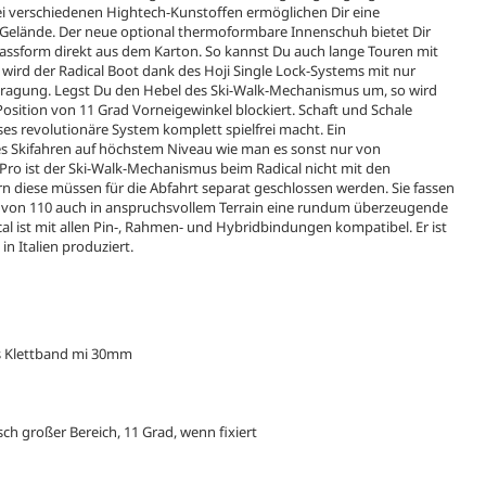
wei verschiedenen Hightech-Kunstoffen ermöglichen Dir eine
Gelände. Der neue optional thermoformbare Innenschuh bietet Dir
Passform direkt aus dem Karton. So kannst Du auch lange Touren mit
rd der Radical Boot dank des Hoji Single Lock-Systems mit nur
rtragung. Legst Du den Hebel des Ski-Walk-Mechanismus um, so wird
osition von 11 Grad Vorneigewinkel blockiert. Schaft und Schale
ses revolutionäre System komplett spielfrei macht. Ein
tes Skifahren auf höchstem Niveau wie man es sonst nur von
Pro ist der Ski-Walk-Mechanismus beim Radical nicht mit den
n diese müssen für die Abfahrt separat geschlossen werden. Sie fassen
ex von 110 auch in anspruchsvollem Terrain eine rundum überzeugende
al ist mit allen Pin-, Rahmen- und Hybridbindungen kompatibel. Er ist
n Italien produziert.
s Klettband mi 30mm
h großer Bereich, 11 Grad, wenn fixiert