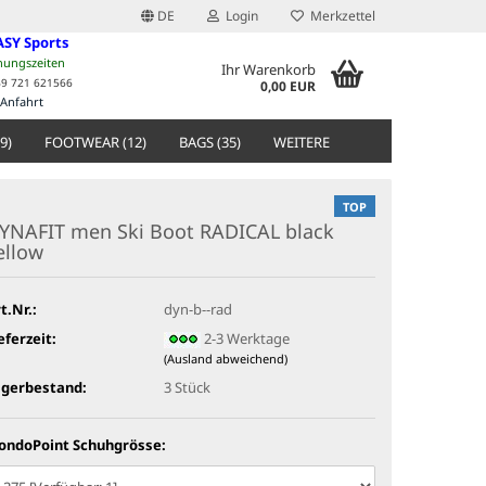
DE
Login
Merkzettel
ASY Sports
nungszeiten
Ihr Warenkorb
49 721 621566
0,00 EUR
Anfahrt
9)
FOOTWEAR (12)
BAGS (35)
WEITERE
TOP
YNAFIT men Ski Boot RADICAL black
ellow
t.Nr.:
dyn-b--rad
eferzeit:
2-3 Werktage
(Ausland abweichend)
agerbestand:
3
Stück
ondoPoint Schuhgrösse: