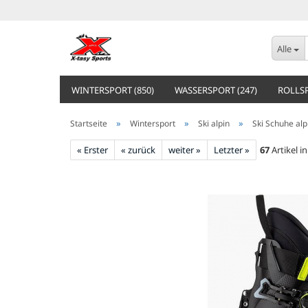
Alle
WINTERSPORT (850)
WASSERSPORT (247)
ROLLSP
»
»
»
Startseite
Wintersport
Ski alpin
Ski Schuhe alp
« Erster
« zurück
weiter »
Letzter »
67
Artikel i