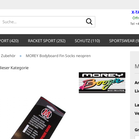
X-T
Öff
Suche...
Tel +
ORT (420)
RACKET SPORT (292)
SCHUTZ (110)
SPORTSWEAR (9
»
 Zubehör
MOREY Bodyboard Fin Socks neopren
M
 dieser Kategorie
Ar
Li
L
V
G