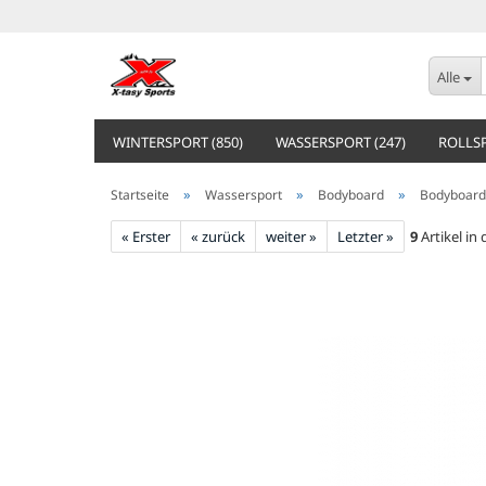
Alle
WINTERSPORT (850)
WASSERSPORT (247)
ROLLSP
»
»
»
Startseite
Wassersport
Bodyboard
Bodyboard
« Erster
« zurück
weiter »
Letzter »
9
Artikel in