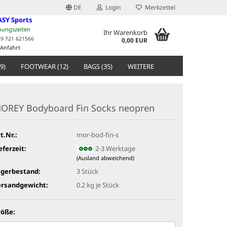
DE
Login
Merkzettel
ASY Sports
nungszeiten
Ihr Warenkorb
49 721 621566
0,00 EUR
Anfahrt
9)
FOOTWEAR (12)
BAGS (35)
WEITERE
OREY Bodyboard Fin Socks neopren
t.Nr.:
mor-bod-fin-s
eferzeit:
2-3 Werktage
(Ausland abweichend)
agerbestand:
3
Stück
ersandgewicht:
0.2
kg je Stück
röße: