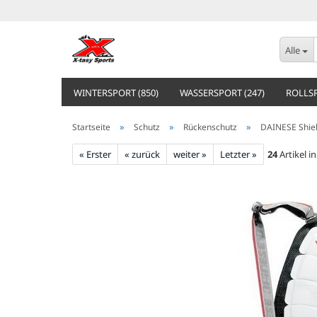
Alle
WINTERSPORT (850)
WASSERSPORT (247)
ROLLSP
»
»
»
Startseite
Schutz
Rückenschutz
DAINESE Shiel
« Erster
« zurück
weiter »
Letzter »
24
Artikel i