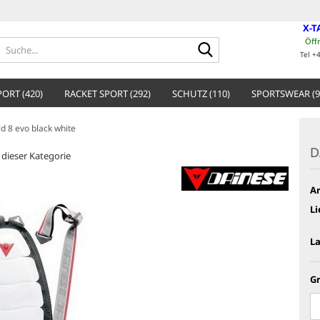
X-T
Öff
Suche...
Tel +
ORT (420)
RACKET SPORT (292)
SCHUTZ (110)
SPORTSWEAR (9
d 8 evo black white
D
n dieser Kategorie
Ar
Li
L
G