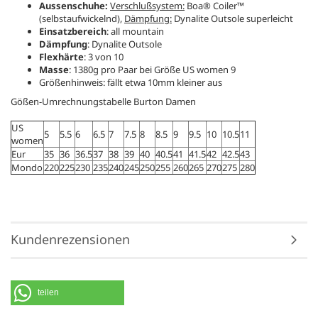
Aussenschuhe:
Verschlußsystem:
Boa® Coiler™
(selbstaufwickelnd),
Dämpfung:
Dynalite Outsole superleicht
Einsatzbereich
: all mountain
Dämpfung
: Dynalite Outsole
Flexhärte
: 3 von 10
Masse
: 1380g pro Paar bei Größe US women 9
Größenhinweis: fällt etwa 10mm kleiner aus
Gößen-Umrechnungstabelle Burton Damen
US
5
5.5
6
6.5
7
7.5
8
8.5
9
9.5
10
10.5
11
women
Eur
35
36
36.5
37
38
39
40
40.5
41
41.5
42
42.5
43
Mondo
220
225
230
235
240
245
250
255
260
265
270
275
280
Kundenrezensionen
teilen