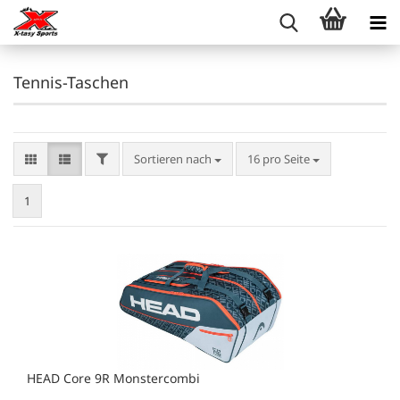
Tennis-Taschen
FILTER
Sortieren nach
pro Seite
Sortieren nach
16 pro Seite
1
HEAD Core 9R Monstercombi