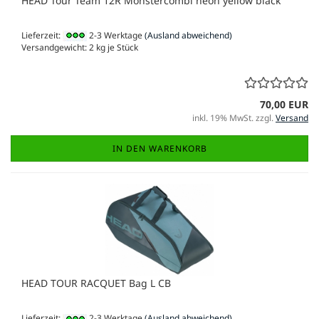
HEAD Tour Team 12R Monstercombi neon yellow black
Lieferzeit:
2-3 Werktage
(Ausland abweichend)
Versandgewicht:
2
kg je Stück
70,00 EUR
inkl. 19% MwSt. zzgl.
Versand
IN DEN WARENKORB
HEAD TOUR RACQUET Bag L CB
Lieferzeit:
2-3 Werktage
(Ausland abweichend)