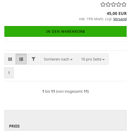
45,00 EUR
inkl. 19% MwSt. zzgl.
Versand
IN DEN WARENKORB
FILTER
Sortieren nach
pro Seite
Sortieren nach
16 pro Seite
1
1
bis
11
(von insgesamt
11
)
PREIS
PREIS