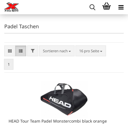
Padel Taschen
FILTER
Sortieren nach
pro Seite
Sortieren nach
16 pro Seite
1
HEAD Tour Team Padel Monstercombi black orange