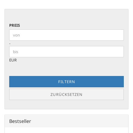
PREIS
PREIS
Preis bis
-
EUR
FILTERN
ZURÜCKSETZEN
Bestseller