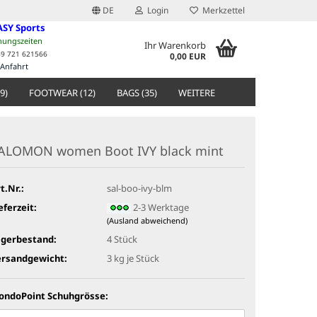
DE
Login
Merkzettel
ASY Sports
nungszeiten
Ihr Warenkorb
49 721 621566
0,00 EUR
Anfahrt
9)
FOOTWEAR (12)
BAGS (35)
WEITERE
ALOMON women Boot IVY black mint
t.Nr.:
sal-boo-ivy-blm
eferzeit:
2-3 Werktage
(Ausland abweichend)
agerbestand:
4
Stück
ersandgewicht:
3
kg je Stück
ondoPoint Schuhgrösse: