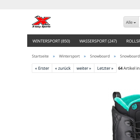
Alle
WINTERSPORT (850)
WASSERSPORT (247)
ROLLSP
»
»
»
Startseite
Wintersport
Snowboard
Snowboard
« Erster
« zurück
weiter »
Letzter »
64
Artikel i