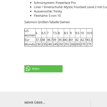
Schnürsystem: Powerlace Pro
Liner / Innenschuhe: Mystic Footbed Level 2 mit Cu
Aussensohle: Trinity
Flexhärte: 5 von 10
Salomon Größen-Tabelle Damen
US
6
6.5
7
7.5
8
8.5
9
9.5
10
10.5
women
Eur
37.3
38
38.7
39
39.3
40.3
41
42
42.7
43.3
Mondo
230
235
240
245
250
255
260
265
270
275
teilen
MEHR ÜBER...