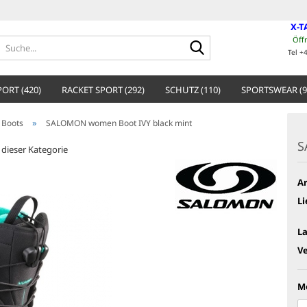
X-T
Öff
Suche...
Tel +
ORT (420)
RACKET SPORT (292)
SCHUTZ (110)
SPORTSWEAR (9
»
 Boots
SALOMON women Boot IVY black mint
S
n dieser Kategorie
Ar
Li
L
V
M