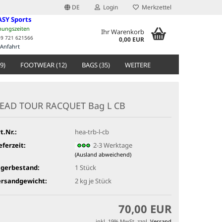
DE
Login
Merkzettel
ASY Sports
nungszeiten
Ihr Warenkorb
49 721 621566
0,00 EUR
Anfahrt
9)
FOOTWEAR (12)
BAGS (35)
WEITERE
EAD TOUR RACQUET Bag L CB
t.Nr.:
hea-trb-l-cb
eferzeit:
2-3 Werktage
(Ausland abweichend)
agerbestand:
1
Stück
ersandgewicht:
2
kg je Stück
70,00 EUR
inkl. 19% MwSt. zzgl.
Versand