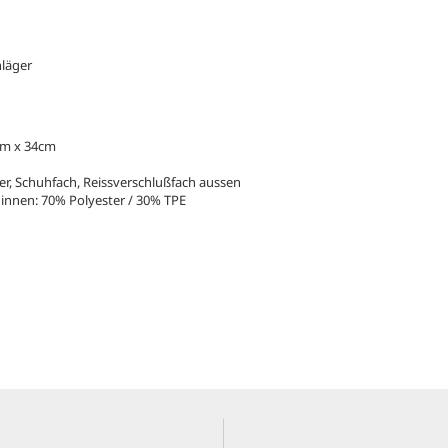
hläger
cm x 34cm
ger, Schuhfach, Reissverschlußfach aussen
 innen: 70% Polyester / 30% TPE