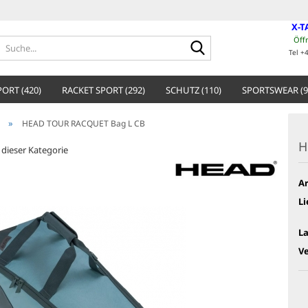
X-T
Öff
Suche...
Tel +
ORT (420)
RACKET SPORT (292)
SCHUTZ (110)
SPORTSWEAR (9
»
HEAD TOUR RACQUET Bag L CB
H
n dieser Kategorie
Ar
Li
L
V