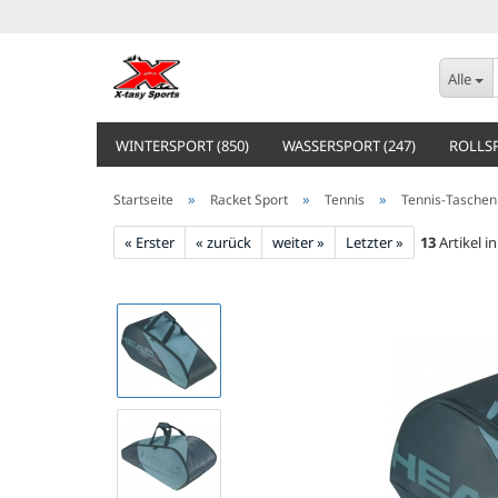
Alle
WINTERSPORT (850)
WASSERSPORT (247)
ROLLSP
»
»
»
Startseite
Racket Sport
Tennis
Tennis-Taschen
« Erster
« zurück
weiter »
Letzter »
13
Artikel i