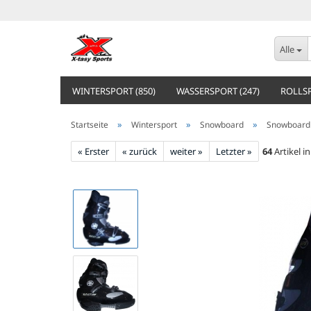
Alle
WINTERSPORT (850)
WASSERSPORT (247)
ROLLSP
»
»
»
Startseite
Wintersport
Snowboard
Snowboard
« Erster
« zurück
weiter »
Letzter »
64
Artikel i