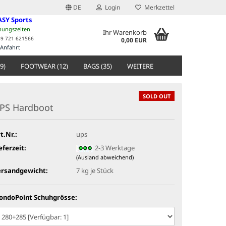
DE
Login
Merkzettel
ASY Sports
nungszeiten
Ihr Warenkorb
49 721 621566
0,00 EUR
Anfahrt
9)
FOOTWEAR (12)
BAGS (35)
WEITERE
SOLD OUT
PS Hardboot
t.Nr.:
ups
eferzeit:
2-3 Werktage
(Ausland abweichend)
ersandgewicht:
7
kg je Stück
ondoPoint Schuhgrösse: