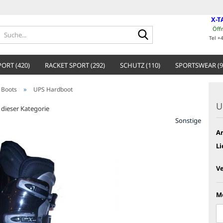
X-T
Öff
Suche...
Tel +
ORT (420)
RACKET SPORT (292)
SCHUTZ (110)
SPORTSWEAR (9
»
 Boots
UPS Hardboot
U
n dieser Kategorie
Sonstige
Ar
Li
V
M