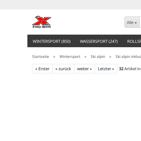
Alle
WINTERSPORT (850)
WASSERSPORT (247)
ROLLSP
»
»
»
Startseite
Wintersport
Ski alpin
Ski alpin inkl
« Erster
« zurück
weiter »
Letzter »
32
Artikel i