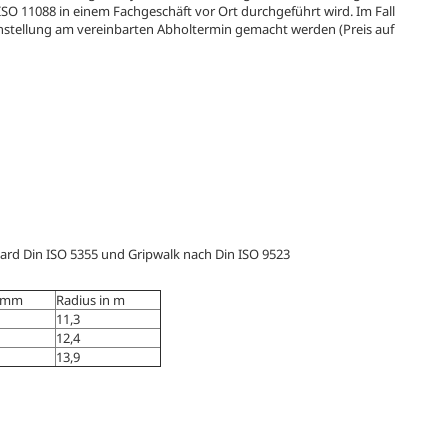
 ISO 11088 in einem Fachgeschäft vor Ort durchgeführt wird. Im Fall
instellung am vereinbarten Abholtermin gemacht werden (Preis auf
ard Din ISO 5355 und Gripwalk nach Din ISO 9523
n mm
Radius in m
11,3
12,4
13,9