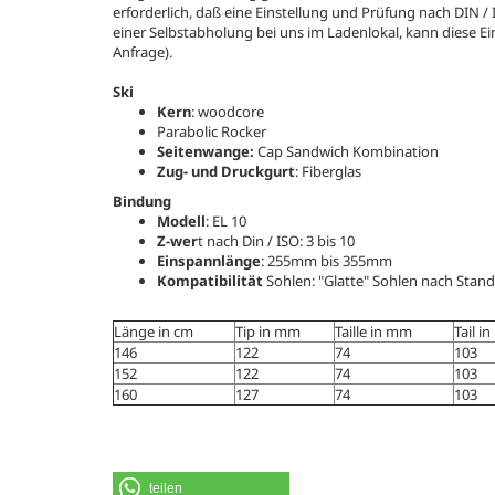
erforderlich, daß eine Einstellung und Prüfung nach DIN /
einer Selbstabholung bei uns im Ladenlokal, kann diese E
Anfrage).
Ski
Kern
: woodcore
Parabolic Rocker
Seitenwange:
Cap Sandwich Kombination
Zug- und Druckgurt
: Fiberglas
Bindung
Modell
: EL 10
Z-wer
t nach Din / ISO: 3 bis 10
Einspannlänge
: 255mm bis 355mm
Kompatibilität
Sohlen: "Glatte" Sohlen nach Stand
Länge in cm
Tip in mm
Taille in mm
Tail i
146
122
74
103
152
122
74
103
160
127
74
103
teilen