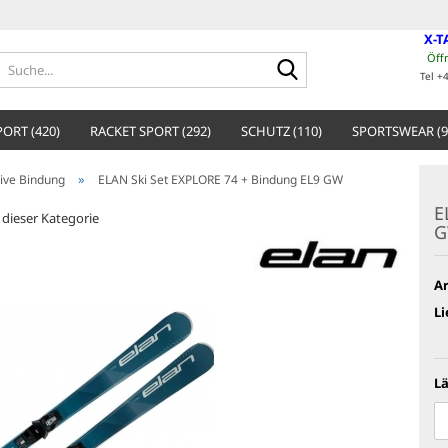
X-T
Öff
Suche...
Tel +
ORT (420)
RACKET SPORT (292)
SCHUTZ (110)
SPORTSWEAR (9
»
usive Bindung
ELAN Ski Set EXPLORE 74 + Bindung EL9 GW
E
n dieser Kategorie
Ar
Li
Lä