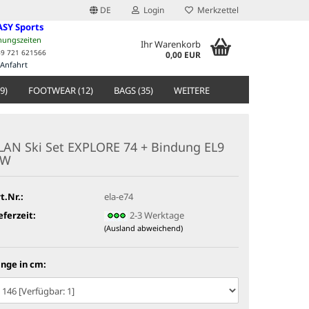
DE
Login
Merkzettel
ASY Sports
nungszeiten
Ihr Warenkorb
49 721 621566
0,00 EUR
Anfahrt
9)
FOOTWEAR (12)
BAGS (35)
WEITERE
LAN Ski Set EXPLORE 74 + Bindung EL9
GW
t.Nr.:
ela-e74
eferzeit:
2-3 Werktage
(Ausland abweichend)
nge in cm: