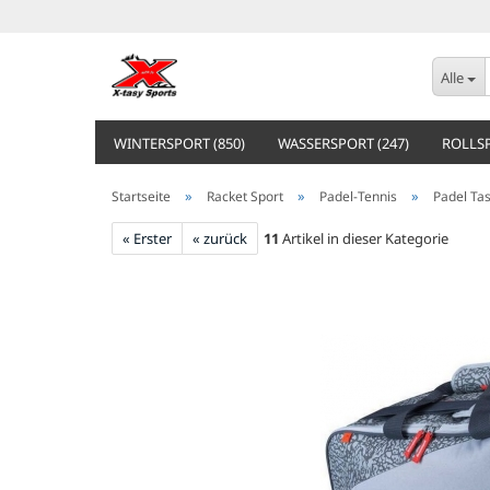
Alle
WINTERSPORT (850)
WASSERSPORT (247)
ROLLSP
»
»
»
Startseite
Racket Sport
Padel-Tennis
Padel Ta
« Erster
« zurück
11
Artikel in dieser Kategorie