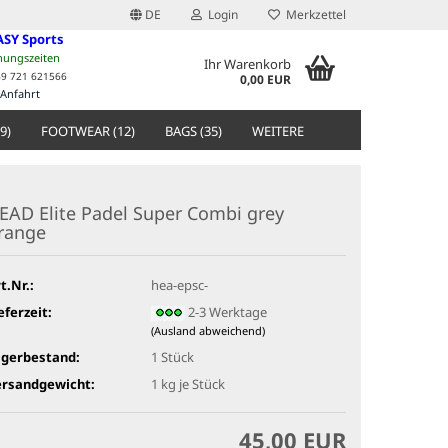
DE
Login
Merkzettel
ASY Sports
nungszeiten
Ihr Warenkorb
49 721 621566
0,00 EUR
Anfahrt
9)
FOOTWEAR (12)
BAGS (35)
WEITERE
EAD Elite Padel Super Combi grey
range
t.Nr.:
hea-epsc-
eferzeit:
2-3 Werktage
(Ausland abweichend)
agerbestand:
1
Stück
ersandgewicht:
1
kg je Stück
45,00 EUR