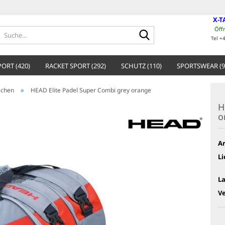
X-T
Öff
Suche...
Tel +
ORT (420)
RACKET SPORT (292)
SCHUTZ (110)
SPORTSWEAR (9
»
schen
HEAD Elite Padel Super Combi grey orange
H
o
Ar
Li
L
V