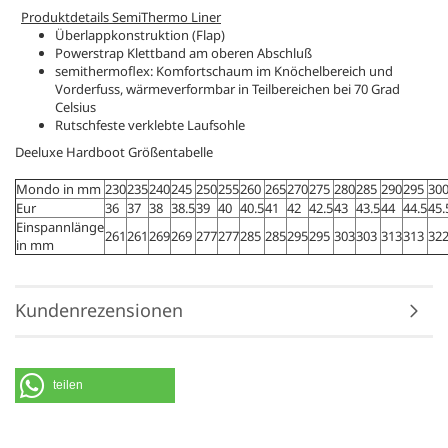
Produktdetails SemiThermo Liner
Überlappkonstruktion (Flap)
Powerstrap Klettband am oberen Abschluß
semithermoflex: Komfortschaum im Knöchelbereich und
Vorderfuss, wärmeverformbar in Teilbereichen bei 70 Grad
Celsius
Rutschfeste verklebte Laufsohle
Deeluxe Hardboot Größentabelle
Mondo in mm
230
235
240
245
250
255
260
265
270
275
280
285
290
295
30
Eur
36
37
38
38.5
39
40
40.5
41
42
42.5
43
43.5
44
44.5
45.
Einspannlänge
261
261
269
269
277
277
285
285
295
295
303
303
313
313
32
in mm
Kundenrezensionen
teilen