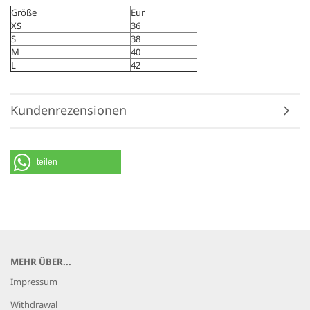
Größe
Eur
XS
36
S
38
M
40
L
42
Kundenrezensionen
teilen
MEHR ÜBER...
Impressum
Withdrawal