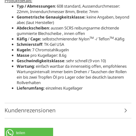
Produktdetails:
Typ / Abmessungen
: 608 standard, Aussendurchmesser:
22mm, Innendurchmesser 8mm, Breite: 7mm
Geometrische Genauigkeitsklasse:
keine Angaben, beyond
abec (laut Hersteller)
Abdeckscheiben
: aussen SCRS reibungsarme dichtende
gummierte Blechscheibe , innen offen
TM
TM
Käfig
/
Cage:
selbstschmierender Nylon
-/ Teflon
-Käfig
Schmierstoff
: TK-Gel USA
Kugeln
: 7 Chromstahlkugeln
Masse
pro Kugellager: 8.6g
Geschwindigkeitsklasse
: sehr schnell (9 von 10)
Wartung
: einfach wartbar da innenseitig offen, empfohlenes
Wartungsintervall: immer beim Drehen / Tauschen der Rollen
ein bis zwei Tropfen Öl pro Lager oder bei deutlich lauterem
Rollverhalten
Lieferumfang:
einzelnes Kugellager
Kundenrezensionen
teilen