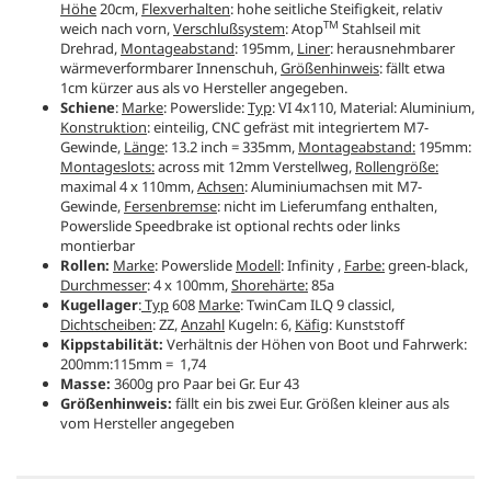
Höhe
20cm,
Flexverhalten
: hohe seitliche Steifigkeit, relativ
TM
weich nach vorn,
Verschlußsystem
: Atop
Stahlseil mit
Drehrad,
Montageabstand
: 195mm,
Liner
: herausnehmbarer
wärmeverformbarer Innenschuh,
Größenhinweis
: fällt etwa
1cm kürzer aus als vo Hersteller angegeben.
Schiene
:
Marke
: Powerslide:
Typ
: VI 4x110, Material: Aluminium,
Konstruktion
: einteilig, CNC gefräst mit integriertem M7-
Gewinde,
Länge
: 13.2 inch = 335mm,
Montageabstand:
195mm:
Montageslots:
across mit 12mm Verstellweg,
Rollengröße:
maximal 4 x 110mm,
Achsen
: Aluminiumachsen mit M7-
Gewinde,
Fersenbremse
: nicht im Lieferumfang enthalten,
Powerslide Speedbrake ist optional rechts oder links
montierbar
Rollen:
Marke
: Powerslide
Modell
: Infinity ,
Farbe:
green-black,
Durchmesser
: 4 x 100mm,
Shorehärte:
85a
Kugellager
:
Typ
608
Marke
: TwinCam ILQ 9 classicl,
Dichtscheiben
: ZZ,
Anzahl
Kugeln: 6,
Käfig
: Kunststoff
Kippstabilität:
Verhältnis der Höhen von Boot und Fahrwerk:
200mm:115mm = 1,74
Masse:
3600g pro Paar bei Gr. Eur 43
Größenhinweis:
fällt ein bis zwei Eur. Größen kleiner aus als
vom Hersteller angegeben