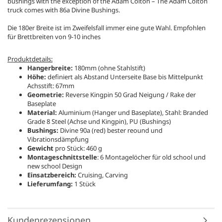
bushings with the exception of the Adam Colton – The Adam Colton
truck comes with 86a Divine Bushings.
Die 180er Breite ist im Zweifelsfall immer eine gute Wahl. Empfohlen
für Brettbreiten von 9-10 inches
Produktdetails:
Hangerbreite:
180mm (ohne Stahlstift)
Höhe:
definiert als Abstand Unterseite Base bis Mittelpunkt
Achsstift: 67mm
Geometrie:
Reverse Kingpin 50 Grad Neigung / Rake der
Baseplate
Material:
Aluminium (Hanger und Baseplate), Stahl: Branded
Grade 8 Steel (Achse und Kingpin), PU (Bushings)
Bushings:
Divine 90a (red) bester reound und
Vibrationsdämpfung
Gewicht
pro Stück: 460 g
Montageschnittstelle
: 6 Montagelöcher für old school und
new school Design
Einsatzbereich:
Cruising, Carving
Lieferumfang:
1 Stück
Kundenrezensionen