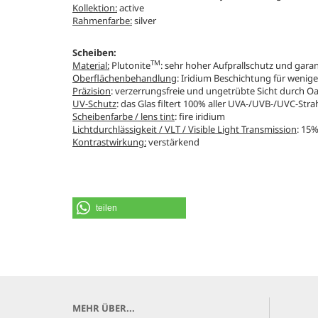
Kollektion:
active
Rahmenfarbe:
silver
Scheiben:
TM
Material:
Plutonite
: sehr hoher Aufprallschutz und garan
Oberflächenbehandlung
: Iridium Beschichtung für wenige
Präzision
: verzerrungsfreie und ungetrübte Sicht durch O
UV-Schutz
: das Glas filtert 100% aller UVA-/UVB-/UVC-Stra
Scheibenfarbe / lens tint
: fire iridium
Lichtdurchlässigkeit / VLT / Visible Light Transmission
: 15
Kontrastwirkung:
verstärkend
teilen
MEHR ÜBER...