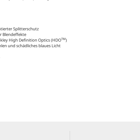
tierter Splitterschutz
r Blendeffekte
TM
akley High Definition Optics (HDO
)
hlen und schädliches blaues Licht
%