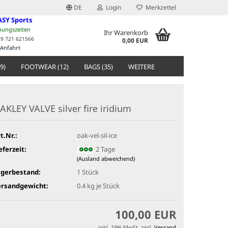
DE
Login
Merkzettel
ASY Sports
nungszeiten
Ihr Warenkorb
49 721 621566
0,00 EUR
Anfahrt
9)
FOOTWEAR (12)
BAGS (35)
WEITERE
AKLEY VALVE silver fire iridium
t.Nr.:
oak-vel-sil-ice
eferzeit:
2 Tage
(Ausland abweichend)
agerbestand:
1
Stück
ersandgewicht:
0.4
kg je Stück
100,00 EUR
inkl. 19% MwSt. zzgl.
Versand