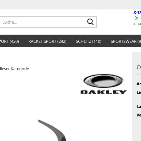
X-T
Öff
Suche...
Tel +
ORT (420)
RACKET SPORT (292)
SCHUTZ (110)
SPORTSWEAR (9
O
 dieser Kategorie
Ar
Li
L
V