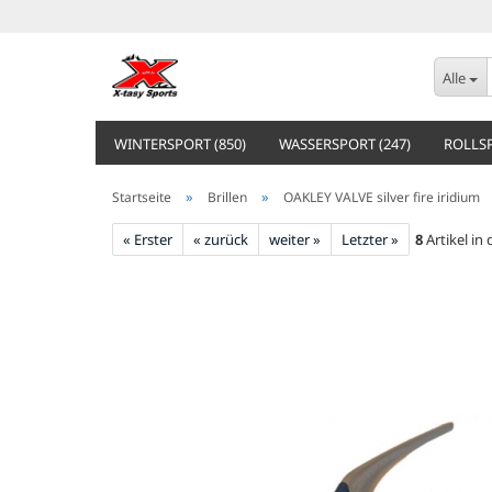
Alle
WINTERSPORT (850)
WASSERSPORT (247)
ROLLSP
»
»
Startseite
Brillen
OAKLEY VALVE silver fire iridium
« Erster
« zurück
weiter »
Letzter »
8
Artikel in