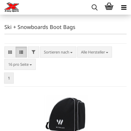
Ski + Snowboards Boot Bags
FILTER
Sortieren nach
Sortieren nach
Alle Hersteller
pro Seite
16 pro Seite
1