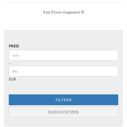
1
bis
7
(von insgesamt
7
)
PREIS
PREIS
Preis bis
-
EUR
FILTERN
ZURÜCKSETZEN