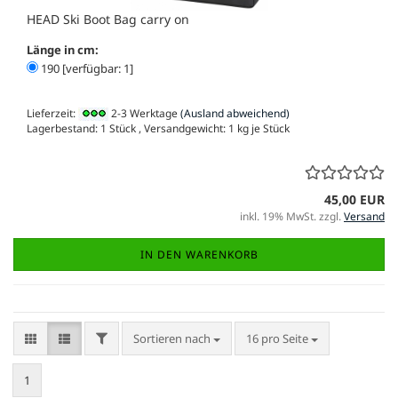
HEAD Ski Boot Bag carry on
Länge in cm:
190 [verfügbar: 1]
Lieferzeit:
2-3 Werktage
(Ausland abweichend)
Lagerbestand: 1 Stück , Versandgewicht:
1
kg je Stück
45,00 EUR
inkl. 19% MwSt. zzgl.
Versand
IN DEN WARENKORB
FILTER
Sortieren nach
pro Seite
Sortieren nach
16 pro Seite
1