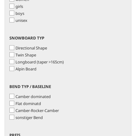
girls
boys
unisex
SNOWBOARD
SNOWBOARD TYP
TYP
Directional Shape
Twin Shape
Longboard (taper >165cm)
Alpin Board
BEND
BEND TYP / BASELINE
TYP
Camber dominated
/
BASELINE
Flat dominatd
Camber-Rocker-Camber
sonstiger Bend
PREIS
PREIS