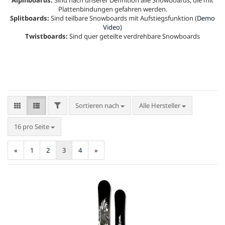
Alpinboards:
Sind nach unserer Definition alle Snowboards, die mit
Plattenbindungen gefahren werden.
Splitboards:
Sind teilbare Snowboards mit Aufstiegsfunktion (
Demo
Video)
Twistboards:
Sind quer geteilte verdrehbare Snowboards
FILTER
Sortieren nach
Sortieren nach
Alle Hersteller
pro Seite
16 pro Seite
«
1
2
3
4
»