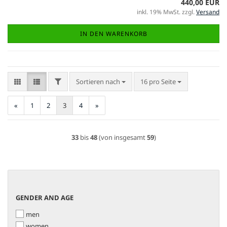
440,00 EUR
inkl. 19% MwSt. zzgl.
Versand
IN DEN WARENKORB
FILTER
Sortieren nach
pro Seite
Sortieren nach
16 pro Seite
«
1
2
3
4
»
33
bis
48
(von insgesamt
59
)
GENDER
GENDER AND AGE
AND
men
AGE
women