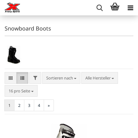
Snowboard Boots
FILTER
Sortieren nach
Sortieren nach
Alle Hersteller
pro Seite
16 pro Seite
1
2
3
4
»