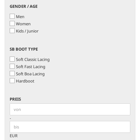
GENDER
GENDER / AGE
/
Men
AGE
Women
Kids / Junior
SB
SB BOOT TYPE
BOOT
Soft Classic Lacing
TYPE
Soft Fast Lacing
Soft Boa Lacing
Hardboot
PREIS
PREIS
Preis bis
-
EUR