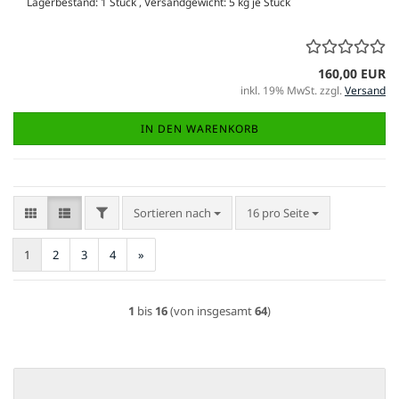
Lagerbestand: 1 Stück , Versandgewicht:
5
kg je Stück
160,00 EUR
inkl. 19% MwSt. zzgl.
Versand
IN DEN WARENKORB
FILTER
Sortieren nach
pro Seite
Sortieren nach
16 pro Seite
1
2
3
4
»
1
bis
16
(von insgesamt
64
)