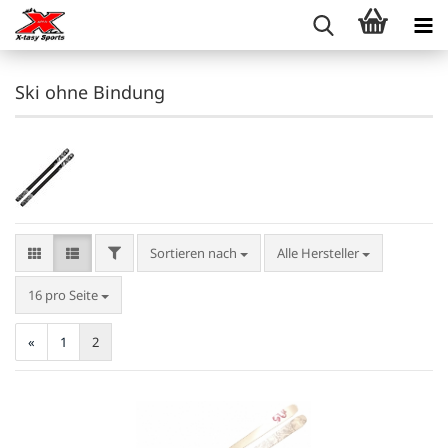
Ski ohne Bindung
FILTER
Sortieren nach
Sortieren nach
Alle Hersteller
pro Seite
16 pro Seite
«
1
2