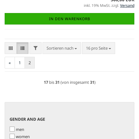
inkl. 19% MwSt. zzgl.
Versand
IN DEN WARENKORB
FILTER
Sortieren nach
pro Seite
Sortieren nach
16 pro Seite
«
1
2
17
bis
31
(von insgesamt
31
)
GENDER
GENDER AND AGE
AND
men
AGE
women