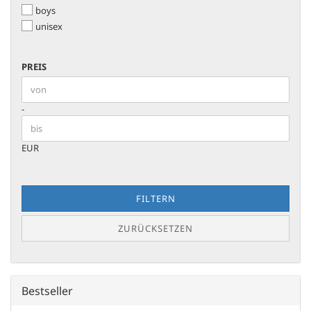
boys
unisex
PREIS
PREIS
Preis bis
-
EUR
FILTERN
ZURÜCKSETZEN
Bestseller