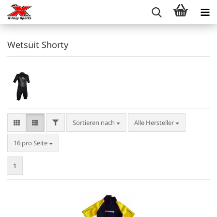
Wetsuit Shorty
FILTER
Sortieren nach
Sortieren nach
Alle Hersteller
pro Seite
16 pro Seite
1