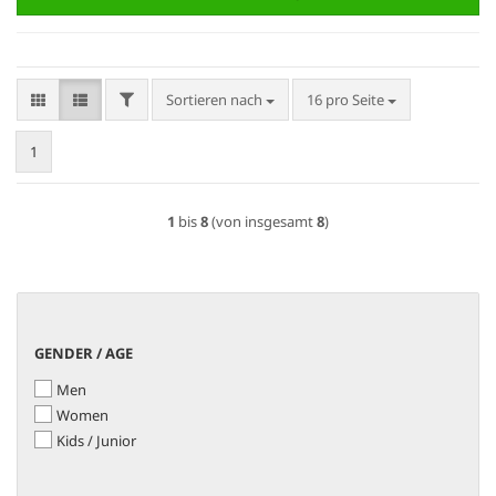
FILTER
Sortieren nach
pro Seite
Sortieren nach
16 pro Seite
1
1
bis
8
(von insgesamt
8
)
GENDER
GENDER / AGE
/
Men
AGE
Women
Kids / Junior