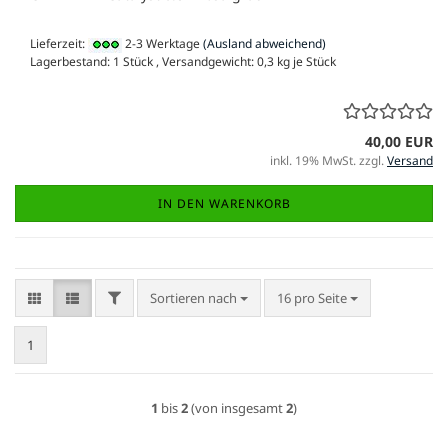
Lieferzeit:
2-3 Werktage
(Ausland abweichend)
Lagerbestand: 1 Stück , Versandgewicht:
0,3
kg je Stück
40,00 EUR
inkl. 19% MwSt. zzgl.
Versand
IN DEN WARENKORB
FILTER
Sortieren nach
pro Seite
Sortieren nach
16 pro Seite
1
1
bis
2
(von insgesamt
2
)