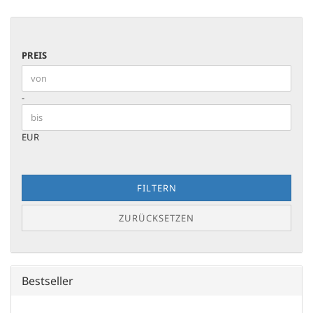
PREIS
PREIS
Preis bis
-
EUR
FILTERN
ZURÜCKSETZEN
Bestseller