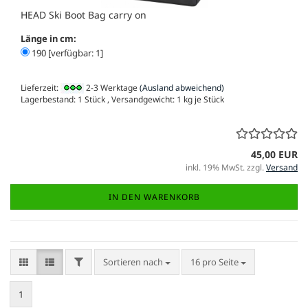
HEAD Ski Boot Bag carry on
Länge in cm:
190 [verfügbar: 1]
Lieferzeit:
2-3 Werktage
(Ausland abweichend)
Lagerbestand: 1 Stück , Versandgewicht:
1
kg je Stück
45,00 EUR
inkl. 19% MwSt. zzgl.
Versand
IN DEN WARENKORB
FILTER
Sortieren nach
pro Seite
Sortieren nach
16 pro Seite
1