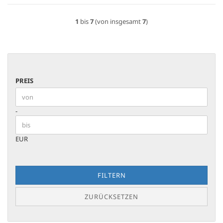
1
bis
7
(von insgesamt
7
)
PREIS
PREIS
Preis bis
-
EUR
FILTERN
ZURÜCKSETZEN