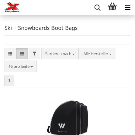
Ski + Snowboards Boot Bags
FILTER
Sortieren nach
Sortieren nach
Alle Hersteller
pro Seite
16 pro Seite
1